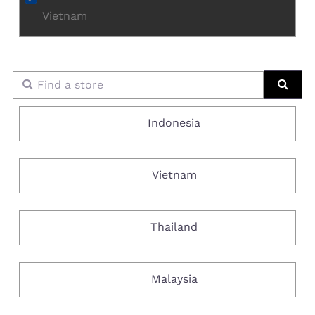
Vietnam
Find a store
Sear
Indonesia
Vietnam
Thailand
Malaysia