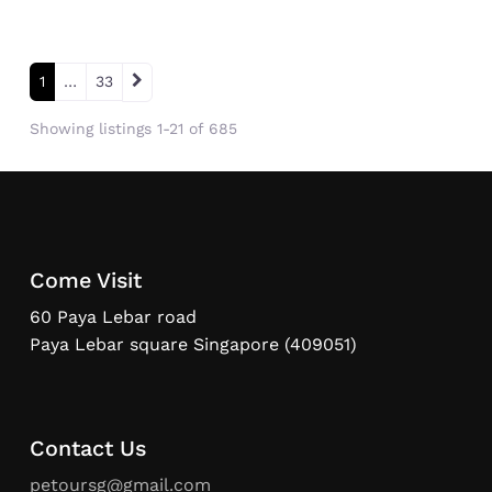
Posts navigation
Older posts
1
…
33
Showing listings 1-21 of 685
Come Visit
60 Paya Lebar road
Paya Lebar square Singapore (409051)
Contact Us
petoursg@gmail.com