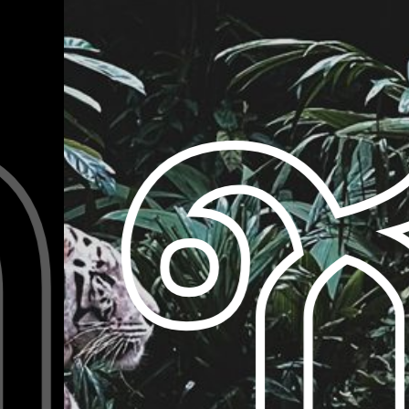
ตว
ตว