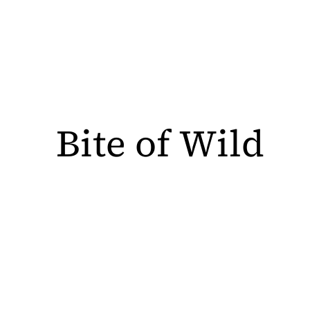
B
i
t
e
o
f
W
i
l
d