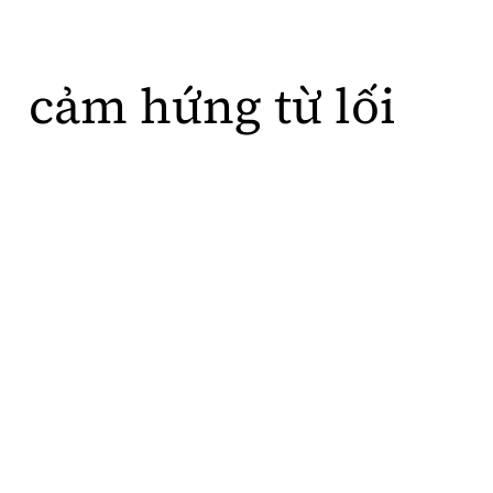
c
ả
m
h
ứ
n
g
t
ừ
l
ố
i