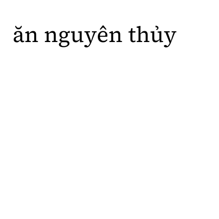
ă
n
n
g
u
y
ê
n
t
h
ủ
y