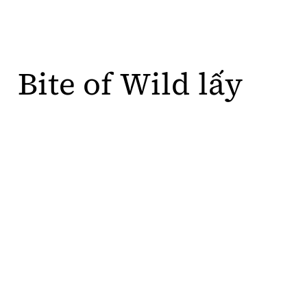
B
i
t
e
o
f
W
i
l
d
l
ấ
y