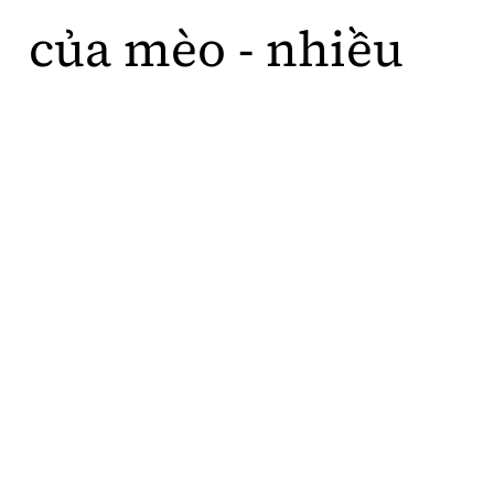
c
ủ
a
m
è
o
-
n
h
i
ề
u