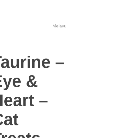
Melayu
aurine –
Eye &
eart –
Cat