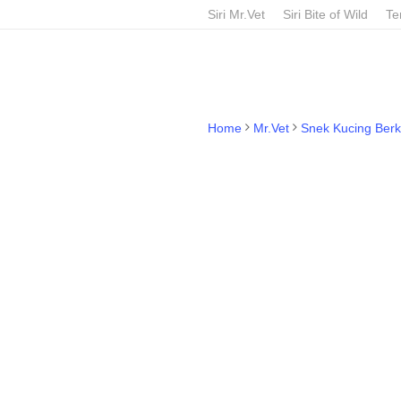
Skip
Siri Mr.Vet
Siri Bite of Wild
Te
to
main
content
Home
Mr.Vet
Snek Kucing Berk