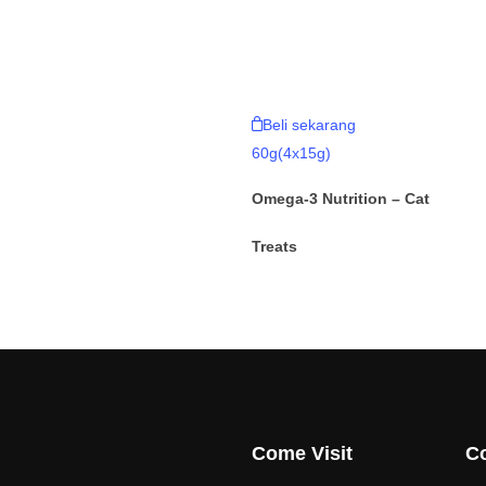
Beli sekarang
60g(4x15g)
Omega-3 Nutrition – Cat
Treats
Come Visit
Co