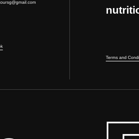
toursg@gmail.com
nutriti
ok
Terms and Condi