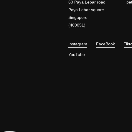
60 Paya Lebar road
pe
Paya Lebar square
Singapore
(409051)
Instagram
FaceBook
Tikt
YouTube