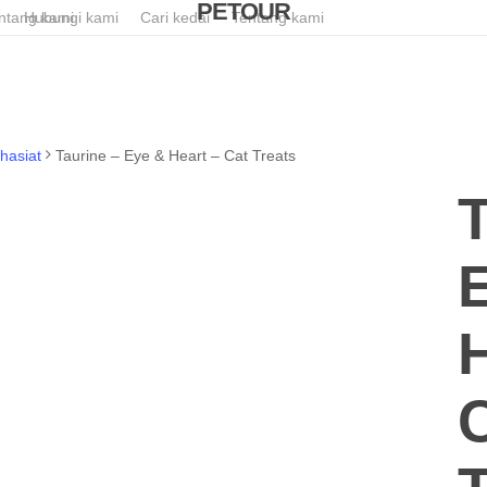
PETOUR
ntang kami
Hubungi kami
Cari kedai
Tentang kami
hasiat
Taurine – Eye & Heart – Cat Treats
T
H