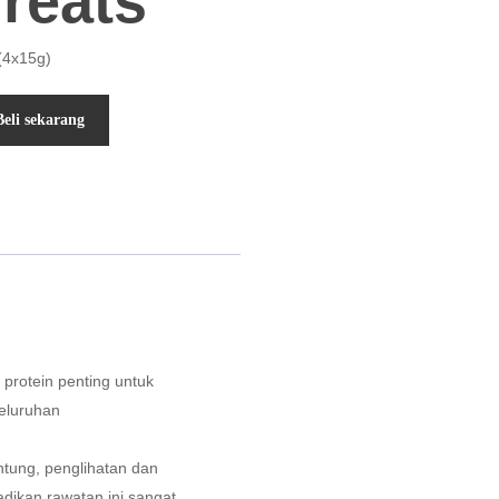
reats
(4x15g)
Beli sekarang
protein penting untuk
eluruhan
ntung, penglihatan dan
dikan rawatan ini sangat