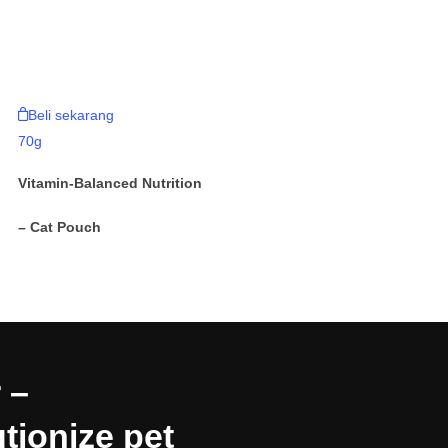
Beli sekarang
70g
Vitamin-Balanced Nutrition
– Cat Pouch
 –
tionize pet