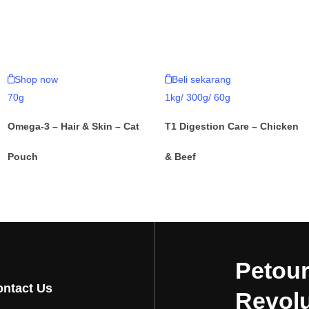
Shop now
Beli sekarang
70g
1kg/ 300g/ 60g
Omega-3 – Hair & Skin – Cat
T1 Digestion Care – Chicken
Pouch
& Beef
Petour
ntact Us
Revolu