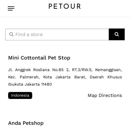
Skip
Menu
PETOUR
to
main
content
Find a store
Sear
Mini Cottontail Pet Stop
Jl. Anggrek Rosliana No.85 2, RT.3/RW.5, Kemanggisan,
Kec. Palmerah, Kota Jakarta Barat, Daerah Khusus
Ibukota Jakarta 11480
Map Directions
Indonesia
Anda Petshop