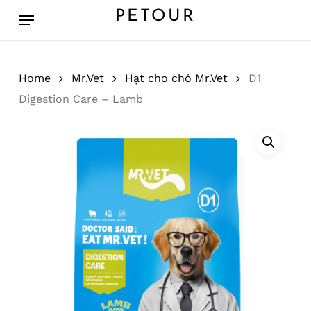
Skip
Menu
PETOUR
to
main
content
Home
Mr.Vet
Hạt cho chó Mr.Vet
D1
Digestion Care – Lamb