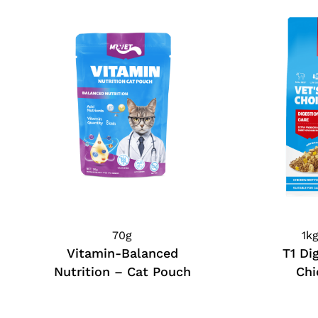
70g
1k
Vitamin-Balanced
T1 Di
Nutrition – Cat Pouch
Chi