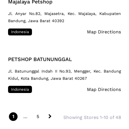
Majalaya Petshop
Jl. Anyar No.82, Majasetra, Kec. Majalaya, Kabupaten
Bandung, Jawa Barat 40392
Map Directions
Indonesia
PETSHOP BATUNUNGGAL
Jl. Batununggal Indah II No.93, Mengger, Kec. Bandung
Kidul, Kota Bandung, Jawa Barat 40267
Map Directions
Indonesia
Posts navigation
Older posts
1
…
5
Showing Stores 1-10 of 48