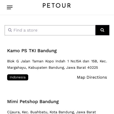
Skip
Menu
PETOUR
to
main
content
Find a store
Sear
Kamo PS TKI Bandung
Blok G Jalan Taman Kopo Indah 1 No.15A dan 15B, Kec.
Margahayu, Kabupaten Bandung, Jawa Barat 40225
Map Directions
Indonesia
Mimi Petshop Bandung
Cijaura, Kec. Buahbatu, Kota Bandung, Jawa Barat