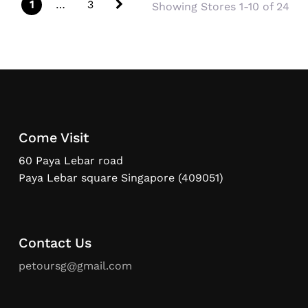
Posts navigation
Older posts
1
…
3
Showing Stores 1-10 of 24
Come Visit
60 Paya Lebar road
Paya Lebar square Singapore (409051)
Contact Us
petoursg@gmail.com