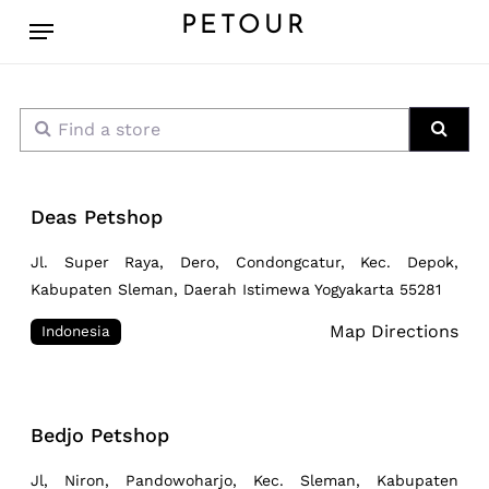
Skip
Menu
PETOUR
to
main
content
Find a store
Sear
Deas Petshop
Jl. Super Raya, Dero, Condongcatur, Kec. Depok,
Kabupaten Sleman, Daerah Istimewa Yogyakarta 55281
Map Directions
Indonesia
Bedjo Petshop
Jl, Niron, Pandowoharjo, Kec. Sleman, Kabupaten